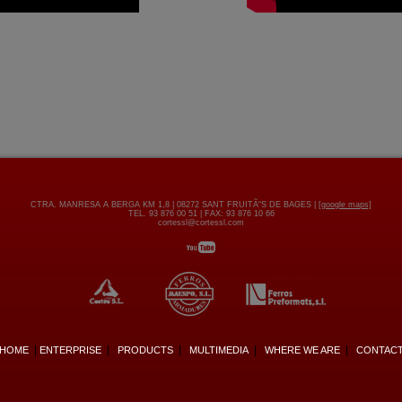
CTRA. MANRESA A BERGA KM 1,8 | 08272 SANT FRUITÃ“S DE BAGES |
[google maps]
TEL. 93 876 00 51 | FAX: 93 876 10 66
cortessl@cortessl.com
|
|
|
|
|
HOME
ENTERPRISE
PRODUCTS
MULTIMEDIA
WHERE WE ARE
CONTAC