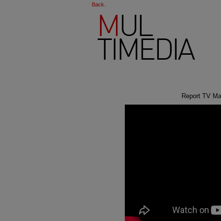
Back.
Report TV Ma