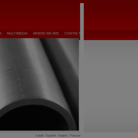
S
MULTIMEDIA
WHERE WE ARE
CONTACT
Català
Español
English
Français