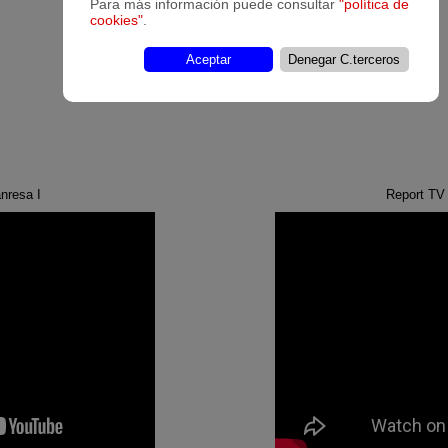
Para más información puede consultar
"política de
cookies"
.
Aceptar
Denegar C.terceros
nresa I
Report TV 