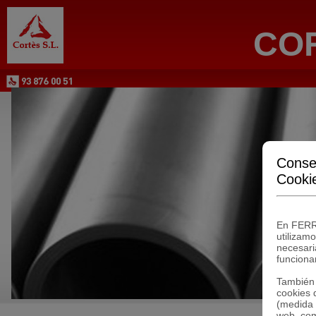
COR
Conse
Cooki
En FERR
utilizam
necesari
funcionam
También 
cookies 
(medida d
web, com