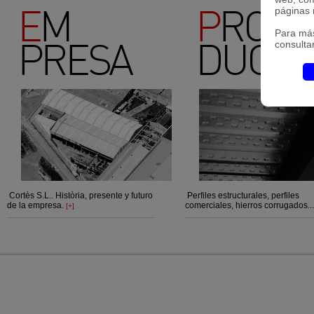
páginas 
Para má
consulta
Cortès S.L.. Història, presente y futuro
Perfiles estructurales, perfiles
de la empresa.
comerciales, hierros corrugados..
[+]
CTRA. MANRESA A BERGA KM 1,
TEL. 93 
c