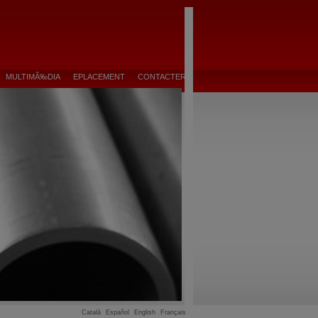
MULTIMÃ‰DIA
EPLACEMENT
CONTACTER
Català
Español
English
Français