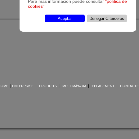
Para más información puede consultar
"política de
cookies"
.
Aceptar
Denegar C.terceros
CTRA. MANRESA A BERGA KM 1,8 | 08272 SANT FRUITÃ“S DE BAGES |
[google maps]
TEL. 93 876 00 51 | FAX: 93 876 10 66
cortessl@cortessl.com
|
|
|
|
|
HOME
ENTERPRISE
PRODUITS
MULTIMÃ‰DIA
EPLACEMENT
CONTACTE